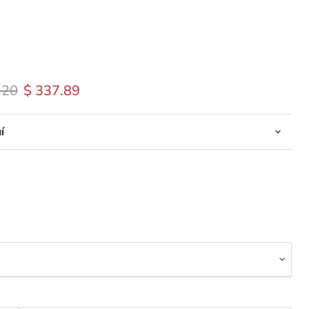
 original
Precio actual
.20
$ 337.89
í