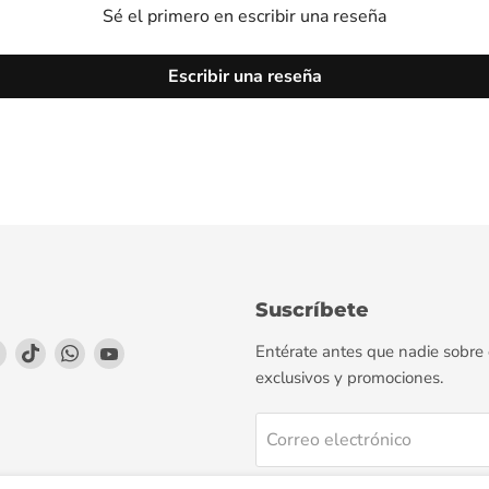
Sé el primero en escribir una reseña
Escribir una reseña
Suscríbete
enos
éntrenos
Encuéntrenos
Encuéntrenos
Encuéntrenos
Encuéntrenos
Entérate antes que nadie sobre
en
en
en
en
exclusivos y promociones.
agram
LinkedIn
TikTok
WhatsApp
YouTube
Correo electrónico