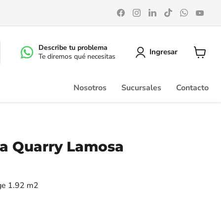
Encuéntrenos
Encuéntrenos
Encuéntrenos
Encuéntrenos
Encuéntr
Enc
en
en
en
en
en
en
Facebook
Instagram
LinkedIn
TikTok
WhatsA
You
Describe tu problema
Ingresar
Te diremos qué necesitas
Ver
carrito
Nosotros
Sucursales
Contacto
ra Quarry Lamosa
ige 1.92 m2