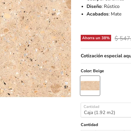
Diseño
: Rústico
Acabados
: Mate
Precio
$ 547
Ahorra un
38
%
Cotización especial aqu
Color:
Beige
Cantidad
Cantidad