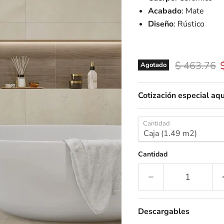
Acabado
: Mate
Diseño
: Rústico
Precio orig
P
$ 463.76
Agotado
Cotización especial aqu
Cantidad
Cantidad
Descargables