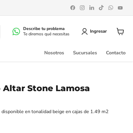
Encuéntrenos
Encuéntrenos
Encuéntrenos
Encuéntrenos
Encuéntr
Enc
en
en
en
en
en
en
Facebook
Instagram
LinkedIn
TikTok
WhatsA
You
Describe tu problema
Ingresar
Te diremos qué necesitas
Ver
carrito
Nosotros
Sucursales
Contacto
o Altar Stone Lamosa
 disponible en tonalidad beige en cajas de 1.49 m2
m