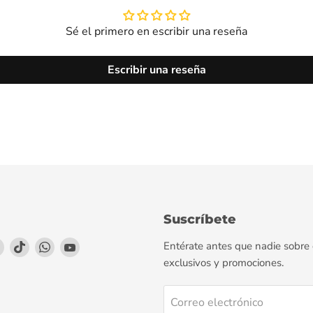
Sé el primero en escribir una reseña
Escribir una reseña
Suscríbete
enos
éntrenos
Encuéntrenos
Encuéntrenos
Encuéntrenos
Encuéntrenos
Entérate antes que nadie sobre
en
en
en
en
exclusivos y promociones.
agram
LinkedIn
TikTok
WhatsApp
YouTube
Correo electrónico