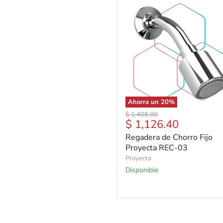
Ahorra un
20
%
Precio
$ 1,408.00
Precio
$ 1,126.40
original
actual
Regadera de Chorro Fijo
Proyecta REC-03
Proyecta
Disponible