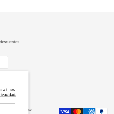
 descuentos
ara fines
rivacidad.
Política de reembolso
r