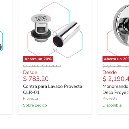
Ahorra un
20
%
Ahorra un
20
Precio
Precio
Precio
Pr
$ 979.01
-
$ 1,126.00
$ 2,737.99
-
$ 
original
original
original
or
Desde
Desde
$ 783.20
$ 2,190.
Contra para Lavabo Proyecta
Monomando 
CLR-01
Deco Proye
Proyecta
Proyecta
Sobre pedido
Disponible