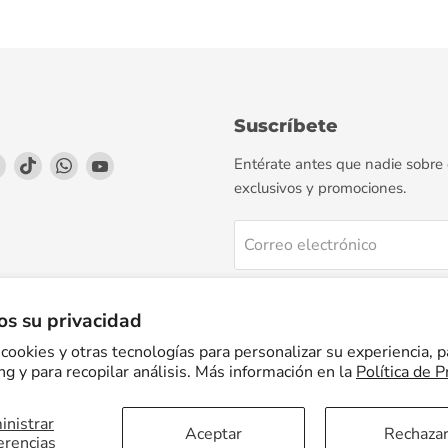
Suscríbete
enos
éntrenos
Encuéntrenos
Encuéntrenos
Encuéntrenos
Encuéntrenos
Entérate antes que nadie sobre
en
en
en
en
exclusivos y promociones.
agram
LinkedIn
TikTok
WhatsApp
YouTube
Correo electrónico
Regístrate
s su privacidad
cookies y otras tecnologías para personalizar su experiencia, p
g y para recopilar análisis. Más información en la
Política de P
nistrar
Facturación Electrónica
Preguntas Frecuentes
Términos del servicio
Aceptar
Rechaza
erencias