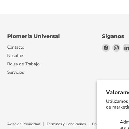
Plomería Universal
Síganos
Encuéntr
Encu
Contacto
en
en
Nosotros
Facebook
Inst
Bolsa de Trabajo
Servicios
Valoramo
Utilizamos 
de marketin
Admi
Aviso de Privacidad
Términos y Condiciones
Política de Envíos
pref