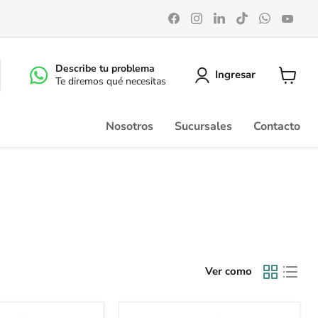
Encuéntrenos
Encuéntrenos
Encuéntrenos
Encuéntrenos
Encuéntr
Enc
en
en
en
en
en
en
Facebook
Instagram
LinkedIn
TikTok
WhatsA
You
Describe tu problema
Ingresar
Te diremos qué necesitas
Ver
carrito
Nosotros
Sucursales
Contacto
Ver como