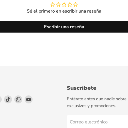
Sé el primero en escribir una reseña
Escribir una reseña
Suscríbete
enos
éntrenos
Encuéntrenos
Encuéntrenos
Encuéntrenos
Encuéntrenos
Entérate antes que nadie sobre
en
en
en
en
exclusivos y promociones.
agram
LinkedIn
TikTok
WhatsApp
YouTube
Correo electrónico