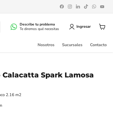
Encuéntrenos
Encuéntrenos
Encuéntrenos
Encuéntrenos
Encuéntr
Enc
en
en
en
en
en
en
Facebook
Instagram
LinkedIn
TikTok
WhatsA
You
Describe tu problema
Ingresar
Te diremos qué necesitas
Ver
carrito
Nosotros
Sucursales
Contacto
o Calacatta Spark Lamosa
anco 2.16 m2
cm