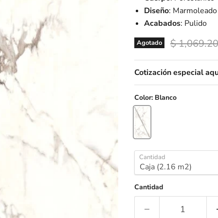
Diseño
: Marmoleado
Acabados
: Pulido
Precio orig
$ 1,069.2
Agotado
Cotización especial aqu
Color:
Blanco
Cantidad
Cantidad