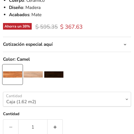
Cuerpo
: Cerámico
Diseño
: Madera
Acabados
: Mate
Precio original
Precio actual
$ 595.35
$ 367.63
Ahorra un
38
%
Cotización especial aquí
Color:
Camel
Cantidad
Cantidad