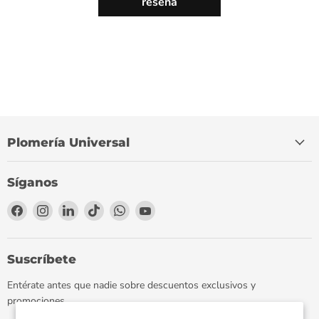
reseña
Plomería Universal
Síganos
Encuéntrenos
Encuéntrenos
Encuéntrenos
Encuéntrenos
Encuéntrenos
Encuéntrenos
en
en
en
en
en
en
Facebook
Instagram
LinkedIn
TikTok
WhatsApp
YouTube
Suscríbete
Entérate antes que nadie sobre descuentos exclusivos y
promociones.