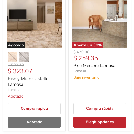
Agotado
Ahorra un
38
%
Precio
$ 420.00
Precio
$ 259.35
original
actual
Precio
$ 523.19
Piso Mecano Lamosa
Precio
$ 323.07
original
Lamosa
actual
Bajo inventario
Piso y Muro Castello
Lamosa
Lamosa
Agotado
Compra rápida
Compra rápida
Agotado
Elegir opciones