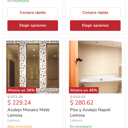
En inventario
Compra rápida
Compra rápida
Elegir opciones
Elegir opciones
Ahorra un
38
%
Ahorra un
45
%
Precio
Precio
$ 371.25
$ 510.33
Precio
Precio
$ 229.24
$ 280.62
original
original
actual
actual
Azulejo Mosaico Matiz
Piso y Azulejo Napoli
Lamosa
Lamosa
Lamosa
Lamosa
Bajo inventario
En inventario