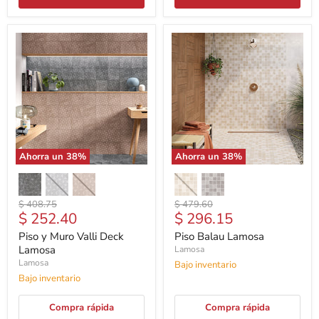
Ahorra un
38
%
Ahorra un
38
%
Precio
Precio
$ 408.75
$ 479.60
Precio
Precio
$ 252.40
$ 296.15
original
original
actual
actual
Piso y Muro Valli Deck
Piso Balau Lamosa
Lamosa
Lamosa
Lamosa
Bajo inventario
Bajo inventario
Compra rápida
Compra rápida