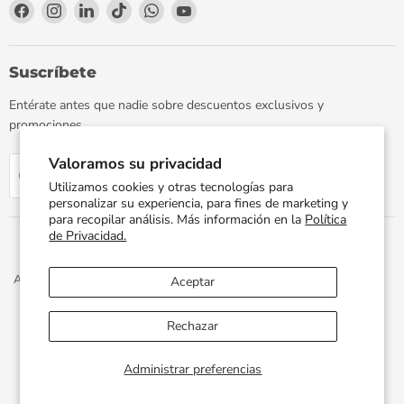
Encuéntrenos
Encuéntrenos
Encuéntrenos
Encuéntrenos
Encuéntrenos
Encuéntrenos
en
en
en
en
en
en
Facebook
Instagram
LinkedIn
TikTok
WhatsApp
YouTube
Suscríbete
Entérate antes que nadie sobre descuentos exclusivos y
promociones.
Valoramos su privacidad
Regístrate
Correo electrónico
Utilizamos cookies y otras tecnologías para
personalizar su experiencia, para fines de marketing y
para recopilar análisis. Más información en la
Política
de Privacidad.
Aviso de Privacidad
Términos y Condiciones
Política de Envíos
Aceptar
Facturación Electrónica
Preguntas Frecuentes
Términos del servicio
Política de reembolso
Rechazar
Propiedad artística © 2026 PLOMERIA UNIVERSAL.
Administrar preferencias
Desarrollado por
Xphere Tech
.