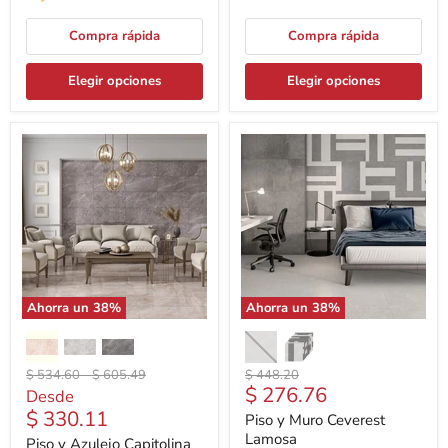
Compra rápida
Compra rápida
Elegir opciones
Elegir opciones
Ahorra un
38
%
Ahorra un
38
%
Precio
Precio
Precio
$ 534.60
-
$ 605.49
$ 448.20
Precio
$ 276.76
original
original
original
Desde
actual
$ 330.11
Piso y Muro Ceverest
Lamosa
Piso y Azulejo Capitolina