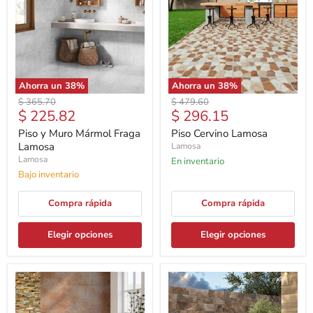
Ahorra un
38
%
Ahorra un
38
%
Precio
Precio
$ 365.70
$ 479.60
Precio
Precio
$ 225.82
$ 296.15
original
original
actual
actual
Piso y Muro Mármol Fraga
Piso Cervino Lamosa
Lamosa
Lamosa
Lamosa
En inventario
Bajo inventario
Compra rápida
Compra rápida
Elegir opciones
Elegir opciones