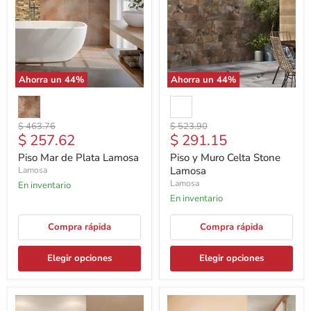
Ahorra un
44
%
Ahorra un
44
%
Precio
Precio
$ 463.76
$ 523.90
Precio
Precio
$ 257.62
$ 291.15
original
original
actual
actual
Piso Mar de Plata Lamosa
Piso y Muro Celta Stone
Lamosa
Lamosa
Lamosa
En inventario
En inventario
Compra rápida
Compra rápida
Elegir opciones
Elegir opciones