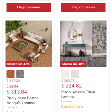
Elegir opciones
Elegir opciones
Ahorra un
43
%
Ahorra un
38
%
Precio
Precio
$ 547.20
$ 363.75
Precio
$ 224.62
original
original
Desde
actual
$ 313.84
Piso y Azulejo Triani
Lamosa
Piso y Muro Boston
Lamosa
Adoquín Lamosa
Bajo inventario
Lamosa