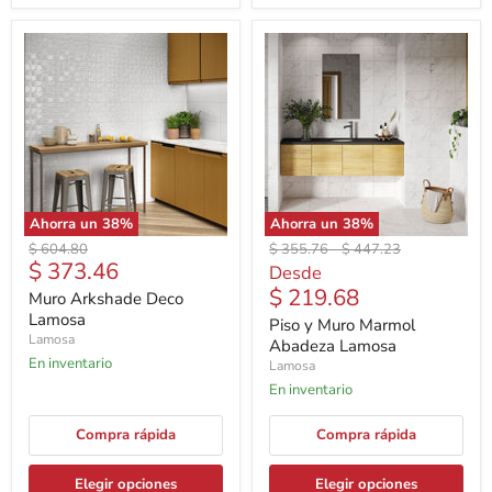
Ahorra un
38
%
Ahorra un
38
%
Precio
Precio
Precio
$ 604.80
$ 355.76
-
$ 447.23
Precio
$ 373.46
original
original
original
Desde
actual
$ 219.68
Muro Arkshade Deco
Lamosa
Piso y Muro Marmol
Lamosa
Abadeza Lamosa
En inventario
Lamosa
En inventario
Compra rápida
Compra rápida
Elegir opciones
Elegir opciones