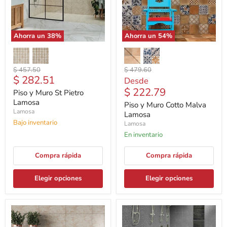
Ahorra un
38
%
Ahorra un
54
%
Precio
Precio
$ 457.50
$ 479.60
Precio
$ 282.51
original
original
Desde
actual
$ 222.79
Piso y Muro St Pietro
Lamosa
Piso y Muro Cotto Malva
Lamosa
Lamosa
Bajo inventario
Lamosa
En inventario
Compra rápida
Compra rápida
Elegir opciones
Elegir opciones