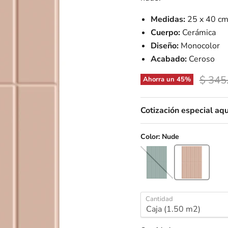
Medidas:
25 x 40 c
Cuerpo:
Cerámica
Diseño:
Monocolor
Acabado:
Ceroso
Precio
$ 345
Ahorra un
45
%
Cotización especial aqu
Color:
Nude
Cantidad