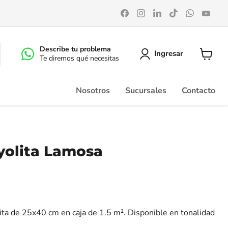
Encuéntrenos
Encuéntrenos
Encuéntrenos
Encuéntrenos
Encuéntr
Enc
en
en
en
en
en
en
Facebook
Instagram
LinkedIn
TikTok
WhatsA
You
Describe tu problema
Ingresar
Te diremos qué necesitas
Ver
carrito
Nosotros
Sucursales
Contacto
yolita Lamosa
ta de 25x40 cm en caja de 1.5 m². Disponible en tonalidad