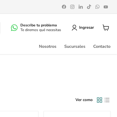
Encuéntrenos
Encuéntrenos
Encuéntrenos
Encuéntrenos
Encuéntr
Enc
en
en
en
en
en
en
Facebook
Instagram
LinkedIn
TikTok
WhatsA
You
Describe tu problema
Ingresar
Te diremos qué necesitas
Ver
carrito
Nosotros
Sucursales
Contacto
Ver como