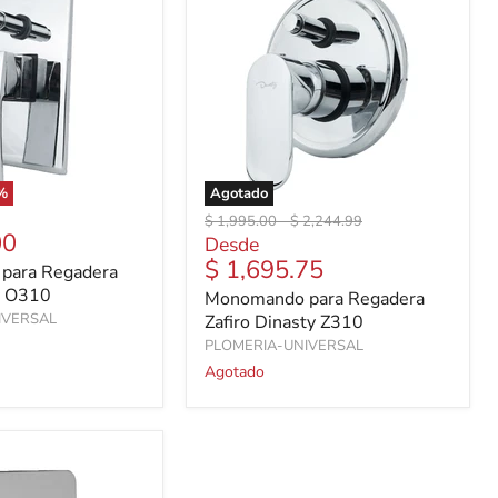
%
Agotado
Precio
Precio
$ 1,995.00
-
$ 2,244.99
00
original
original
Desde
$ 1,695.75
para Regadera
y O310
Monomando para Regadera
IVERSAL
Zafiro Dinasty Z310
PLOMERIA-UNIVERSAL
Agotado