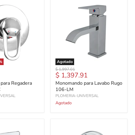
%
Agotado
Precio
$ 1,997.01
Precio
$ 1,397.91
original
actual
para Regadera
Monomando para Lavabo Rugo
C
106-LM
IVERSAL
PLOMERIA-UNIVERSAL
Agotado