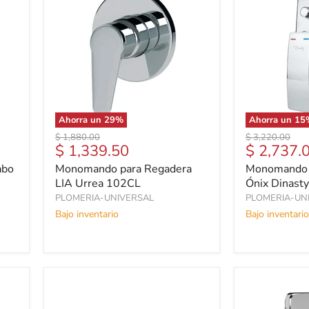
Ahorra un
29
%
Ahorra un
15
Precio
Precio
$ 1,880.00
$ 3,220.00
Precio
Precio
$ 1,339.50
$ 2,737.
original
original
actual
actual
abo
Monomando para Regadera
Monomando 
LIA Urrea 102CL
Ónix Dinast
PLOMERIA-UNIVERSAL
PLOMERIA-UN
Bajo inventario
Bajo inventario