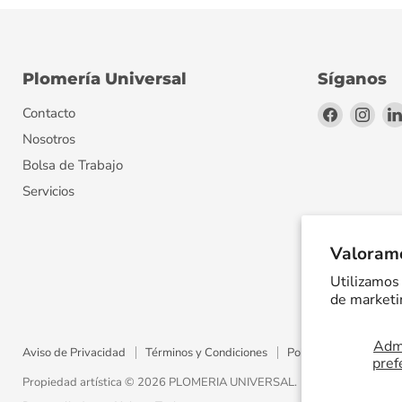
Plomería Universal
Síganos
Encuéntr
Encu
Contacto
en
en
Nosotros
Facebook
Inst
Bolsa de Trabajo
Servicios
Valoramo
Utilizamos 
de marketin
Admi
Aviso de Privacidad
Términos y Condiciones
Política de Envíos
pref
Propiedad artística © 2026 PLOMERIA UNIVERSAL.