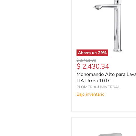
Ahorra un
29
%
Precio
$ 3,411.00
Precio
$ 2,430.34
original
actual
Monomando Alto para Lav
LIA Urrea 101CL
PLOMERIA-UNIVERSAL
Bajo inventario