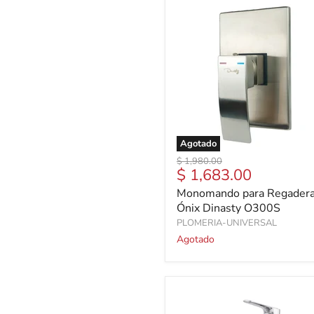
Agotado
Precio
$ 1,980.00
Precio
$ 1,683.00
original
actual
Monomando para Regader
Ónix Dinasty O300S
PLOMERIA-UNIVERSAL
Agotado