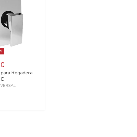
%
00
para Regadera
CC
IVERSAL