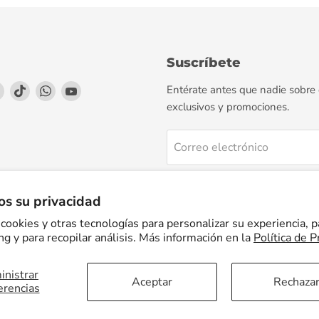
Suscríbete
enos
éntrenos
Encuéntrenos
Encuéntrenos
Encuéntrenos
Encuéntrenos
Entérate antes que nadie sobre
en
en
en
en
exclusivos y promociones.
agram
LinkedIn
TikTok
WhatsApp
YouTube
Correo electrónico
Regístrate
s su privacidad
cookies y otras tecnologías para personalizar su experiencia, p
g y para recopilar análisis. Más información en la
Política de P
nistrar
Facturación Electrónica
Preguntas Frecuentes
Términos del servicio
Aceptar
Rechaza
erencias