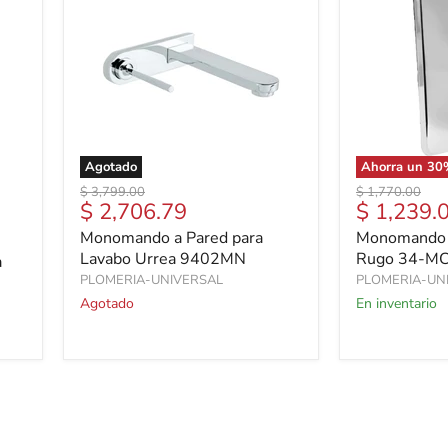
Agotado
Ahorra un
30
Precio
Precio
$ 3,799.00
$ 1,770.00
Precio
Precio
$ 2,706.79
$ 1,239.
original
original
actual
actual
Monomando a Pared para
Monomando 
Lavabo Urrea 9402MN
Rugo 34-M
a
PLOMERIA-UNIVERSAL
PLOMERIA-UN
Agotado
En inventario