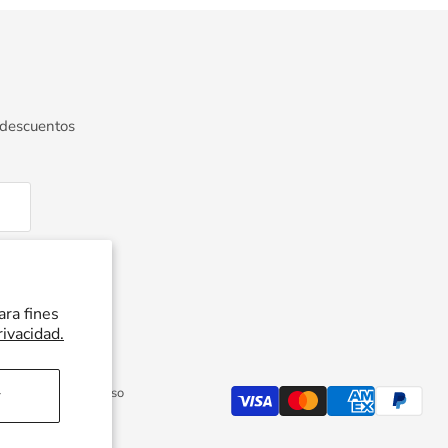
 descuentos
ara fines
rivacidad.
Política de reembolso
r