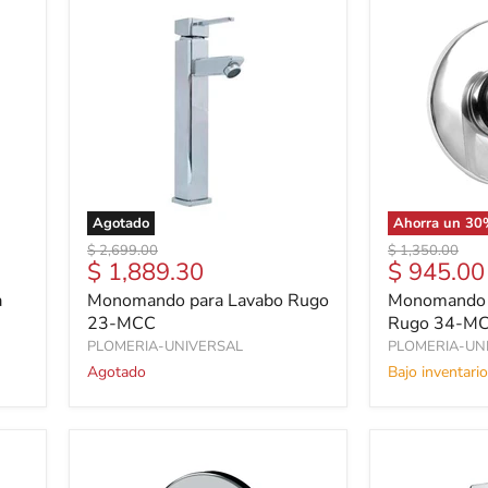
Agotado
Ahorra un
30
Precio
Precio
$ 2,699.00
$ 1,350.00
Precio
Precio
$ 1,889.30
$ 945.00
original
original
actual
actual
a
Monomando para Lavabo Rugo
Monomando 
23-MCC
Rugo 34-M
PLOMERIA-UNIVERSAL
PLOMERIA-UN
Agotado
Bajo inventario