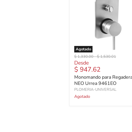
Agotado
Precio
Precio
$ 1,330.00
-
$ 1,530.01
original
original
Desde
$ 947.62
Monomando para Regader
NEO Urrea 9461EO
PLOMERIA-UNIVERSAL
Agotado