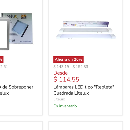
%
Ahorra un
20
%
io
Precio
Precio
92.51
$ 143.19
-
$ 152.83
inal
original
original
Desde
$ 114.55
 de Sobreponer
Lámparas LED tipo "Regleta"
elux
Cuadrada Litelux
Litelux
En inventario