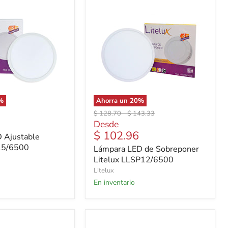
%
Ahorra un
20
%
Precio
Precio
$ 128.70
-
$ 143.33
original
original
Desde
$ 102.96
 Ajustable
15/6500
Lámpara LED de Sobreponer
Litelux LLSP12/6500
Litelux
En inventario