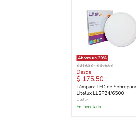
Ahorra un
20
%
Precio
Precio
$ 219.38
-
$ 365.63
original
original
Desde
$ 175.50
Lámpara LED de Sobrepon
Litelux LLSP24/6500
Litelux
En inventario