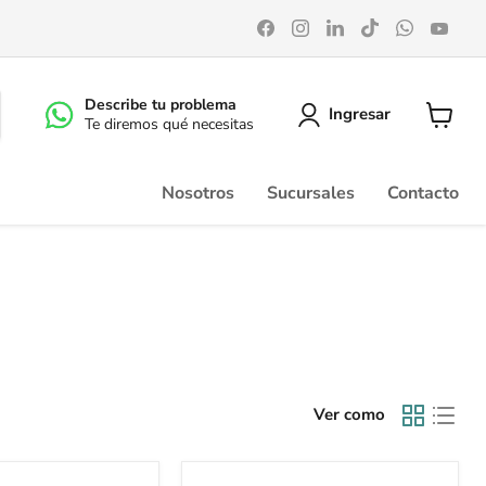
Encuéntrenos
Encuéntrenos
Encuéntrenos
Encuéntrenos
Encuéntr
Enc
en
en
en
en
en
en
Facebook
Instagram
LinkedIn
TikTok
WhatsA
You
Describe tu problema
Ingresar
Te diremos qué necesitas
Ver
carrito
Nosotros
Sucursales
Contacto
Ver como