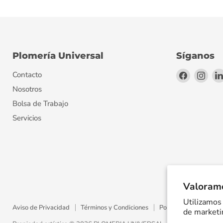
Plomería Universal
Síganos
Encuéntr
Encu
Contacto
en
en
Nosotros
Facebook
Inst
Bolsa de Trabajo
Servicios
Valoramo
Utilizamos 
Aviso de Privacidad
Términos y Condiciones
Política de Envíos
de marketin