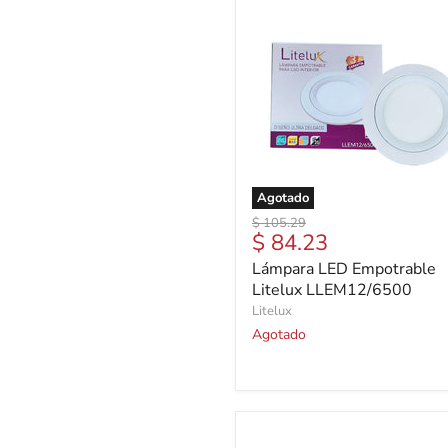
Agotado
Precio
$ 105.29
Precio
$ 84.23
original
actual
Lámpara LED Empotrable
Litelux LLEM12/6500
Litelux
Agotado