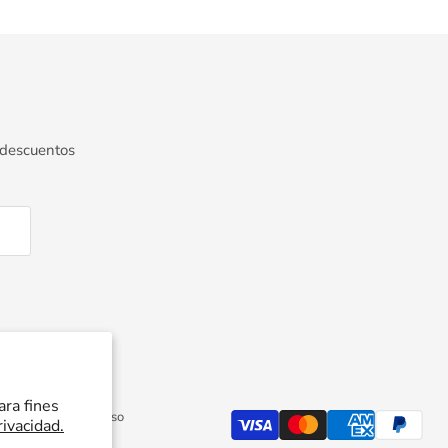
 descuentos
ara fines
Política de reembolso
rivacidad.