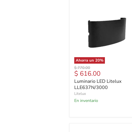
Ahorra un
20
%
Precio
$ 770.00
Precio
$ 616.00
original
actual
Luminario LED Litelux
LLE637N/3000
Litelux
En inventario