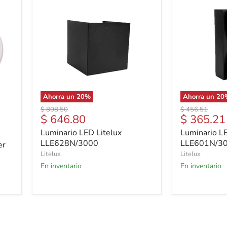
Ahorra un
20
%
Ahorra un
20
Precio
Precio
$ 808.50
$ 456.51
Precio
Precio
$ 646.80
$ 365.21
original
original
actual
actual
Luminario LED Litelux
Luminario LE
LLE628N/3000
LLE601N/3
er
Litelux
Litelux
En inventario
En inventario