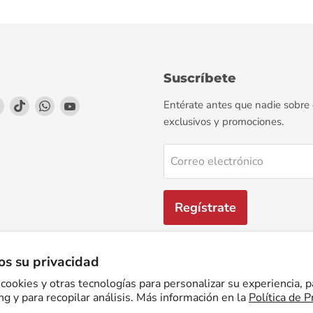
Suscríbete
enos
éntrenos
Encuéntrenos
Encuéntrenos
Encuéntrenos
Encuéntrenos
Entérate antes que nadie sobre
en
en
en
en
exclusivos y promociones.
agram
LinkedIn
TikTok
WhatsApp
YouTube
Correo electrónico
Regístrate
s su privacidad
cookies y otras tecnologías para personalizar su experiencia, p
Facturación Electrónica
Preguntas Frecuentes
Términos del servicio
g y para recopilar análisis. Más información en la
Política de P