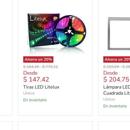
Ahorra un
20
%
Ahorra un
20
Precio
Precio
Precio
Prec
$ 184.28
-
$ 775.12
$ 255.94
-
$ 2
original
original
original
orig
Desde
Desde
$ 147.42
$ 204.75
Tiras LED Litelux
Lámpara LED
Cuadrada Lit
Litelux
Litelux
En inventario
En inventario