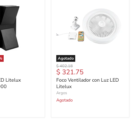
%
Agotado
Precio
$ 402.18
Precio
$ 321.75
original
actual
D Litelux
Foco Ventilador con Luz LED
000
Litelux
Argos
Agotado