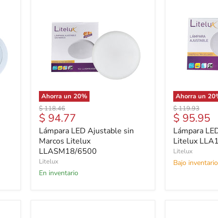
Ahorra un
20
%
Ahorra un
20
Precio
Precio
$ 118.46
$ 119.93
Precio
Precio
$ 94.77
$ 95.95
original
original
actual
actual
Lámpara LED Ajustable sin
Lámpara LED
Marcos Litelux
Litelux LLA
LLASM18/6500
Litelux
Litelux
Bajo inventario
En inventario