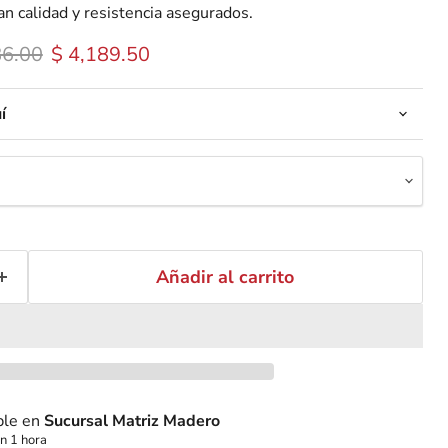
n calidad y resistencia asegurados.
 original
Precio actual
86.00
$ 4,189.50
í
Añadir al carrito
ble en
Sucursal Matriz Madero
n 1 hora