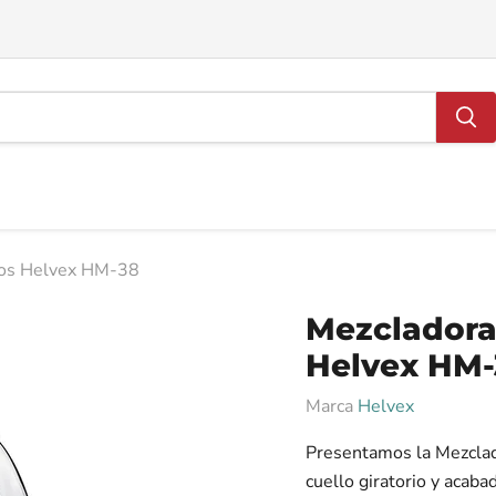
gos Helvex HM-38
Mezcladora
Helvex HM-
Marca
Helvex
Presentamos la Mezcla
cuello giratorio y acab