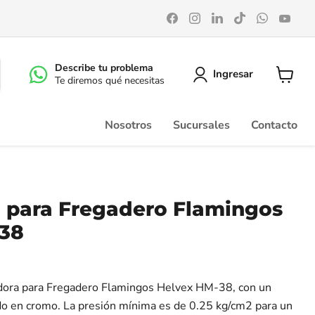
Encuéntrenos
Encuéntrenos
Encuéntrenos
Encuéntrenos
Encuéntr
Enc
en
en
en
en
en
en
Facebook
Instagram
LinkedIn
TikTok
WhatsA
You
Describe tu problema
Ingresar
Te diremos qué necesitas
Ver
carrito
Nosotros
Sucursales
Contacto
 para Fregadero Flamingos
38
dora para Fregadero Flamingos Helvex HM-38, con un
ado en cromo. La presión mínima es de 0.25 kg/cm2 para un