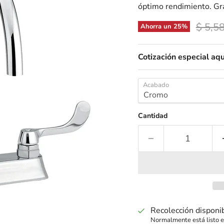
óptimo rendimiento. Gra
Precio
$ 5,5
Ahorra un
25
%
Cotización especial aqu
Acabado
Cantidad
Recolección disponi
Normalmente está listo e