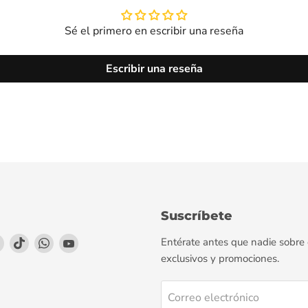
Sé el primero en escribir una reseña
Escribir una reseña
Suscríbete
enos
éntrenos
Encuéntrenos
Encuéntrenos
Encuéntrenos
Encuéntrenos
Entérate antes que nadie sobre
en
en
en
en
exclusivos y promociones.
agram
LinkedIn
TikTok
WhatsApp
YouTube
Correo electrónico