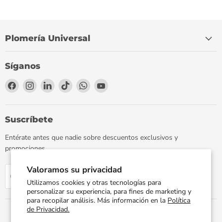
Plomería Universal
Síganos
Encuéntrenos
Encuéntrenos
Encuéntrenos
Encuéntrenos
Encuéntrenos
Encuéntrenos
en
en
en
en
en
en
Facebook
Instagram
LinkedIn
TikTok
WhatsApp
YouTube
Suscríbete
Entérate antes que nadie sobre descuentos exclusivos y
promociones.
Valoramos su privacidad
Regístrate
Correo electrónico
Utilizamos cookies y otras tecnologías para
personalizar su experiencia, para fines de marketing y
para recopilar análisis. Más información en la
Política
de Privacidad.