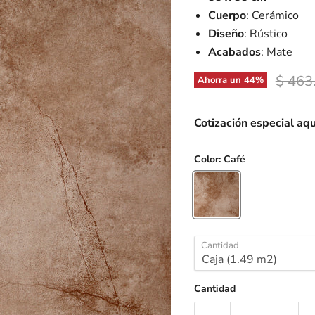
Cuerpo
: Cerámico
Diseño
: Rústico
Acabados
: Mate
Precio
$ 463
Ahorra un
44
%
Cotización especial aqu
Color:
Café
Cantidad
Cantidad