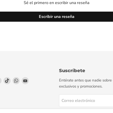
Sé el primero en escribir una reseña
Escribir una reseña
Suscríbete
enos
éntrenos
Encuéntrenos
Encuéntrenos
Encuéntrenos
Encuéntrenos
Entérate antes que nadie sobre
en
en
en
en
exclusivos y promociones.
agram
LinkedIn
TikTok
WhatsApp
YouTube
Correo electrónico