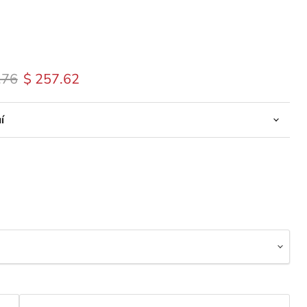
 original
Precio actual
.76
$ 257.62
í