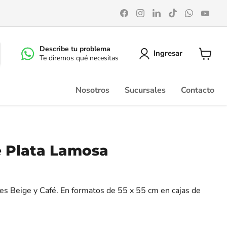
Encuéntrenos
Encuéntrenos
Encuéntrenos
Encuéntrenos
Encuéntr
Enc
en
en
en
en
en
en
Facebook
Instagram
LinkedIn
TikTok
WhatsA
You
Describe tu problema
Ingresar
Te diremos qué necesitas
Ver
carrito
Nosotros
Sucursales
Contacto
e Plata Lamosa
es Beige y Café. En formatos de 55 x 55 cm en cajas de