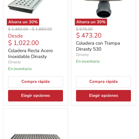
Ahorra un
30
%
Ahorra un
30
%
Precio
Precio
Precio
$ 1,460.00
-
$ 1,860.00
$ 676.00
Precio
$ 473.20
original
original
original
Desde
actual
$ 1,022.00
Coladera con Trampa
Dinasty 530
Coladera Recta Acero
Dinasty
Inoxidable Dinasty
En inventario
Dinasty
En inventario
Compra rápida
Compra rápida
Elegir opciones
Elegir opciones