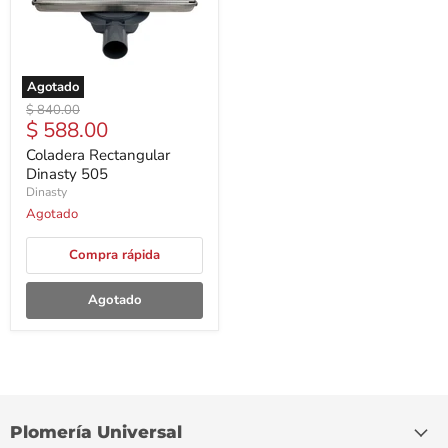
Agotado
Precio
$ 840.00
Precio
$ 588.00
original
actual
Coladera Rectangular
Dinasty 505
Dinasty
Agotado
Compra rápida
Agotado
Plomería Universal