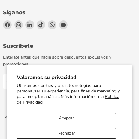
Síganos
Encuéntrenos
Encuéntrenos
Encuéntrenos
Encuéntrenos
Encuéntrenos
Encuéntrenos
en
en
en
en
en
en
Facebook
Instagram
LinkedIn
TikTok
WhatsApp
YouTube
Suscríbete
Entérate antes que nadie sobre descuentos exclusivos y
promociones.
Valoramos su privacidad
Regístrate
Correo electrónico
Utilizamos cookies y otras tecnologías para
personalizar su experiencia, para fines de marketing y
para recopilar análisis. Más información en la
Política
de Privacidad.
Aviso de Privacidad
Términos y Condiciones
Política de Envíos
Aceptar
Facturación Electrónica
Preguntas Frecuentes
Términos del servicio
Política de reembolso
Rechazar