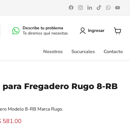
Encuéntrenos
Encuéntrenos
Encuéntrenos
Encuéntrenos
Encuéntr
Enc
en
en
en
en
en
en
Facebook
Instagram
LinkedIn
TikTok
WhatsA
You
Describe tu problema
Ingresar
Te diremos qué necesitas
Ver
carrito
Nosotros
Sucursales
Contacto
 para Fregadero Rugo 8-RB
dero Modelo 8-RB Marca Rugo.
inal
recio actual
$ 581.00