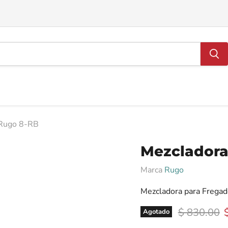
 Rugo 8-RB
Mezcladora
Marca
Rugo
Mezcladora para Frega
Precio orig
P
$ 830.00
Agotado