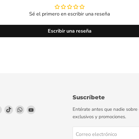
Sé el primero en escribir una reseña
Escribir una reseña
Suscríbete
enos
éntrenos
Encuéntrenos
Encuéntrenos
Encuéntrenos
Encuéntrenos
Entérate antes que nadie sobre
en
en
en
en
exclusivos y promociones.
agram
LinkedIn
TikTok
WhatsApp
YouTube
Correo electrónico