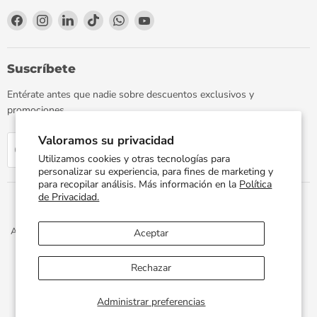
Encuéntrenos
Encuéntrenos
Encuéntrenos
Encuéntrenos
Encuéntrenos
Encuéntrenos
en
en
en
en
en
en
Facebook
Instagram
LinkedIn
TikTok
WhatsApp
YouTube
Suscríbete
Entérate antes que nadie sobre descuentos exclusivos y
promociones.
Valoramos su privacidad
Regístrate
Correo electrónico
Utilizamos cookies y otras tecnologías para
personalizar su experiencia, para fines de marketing y
para recopilar análisis. Más información en la
Política
de Privacidad.
Aviso de Privacidad
Términos y Condiciones
Política de Envíos
Aceptar
Facturación Electrónica
Preguntas Frecuentes
Términos del servicio
Política de reembolso
Rechazar
Propiedad artística © 2026 PLOMERIA UNIVERSAL.
Administrar preferencias
Desarrollado por
Xphere Tech
.