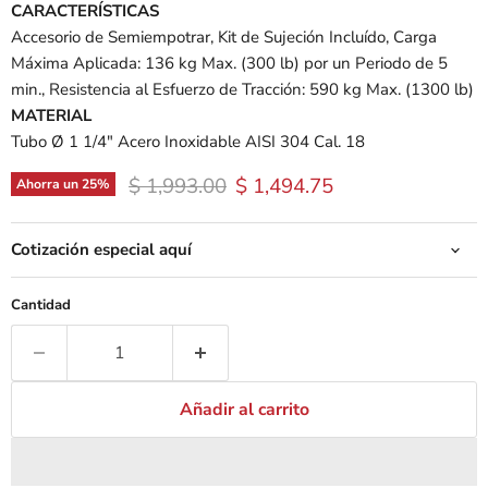
CARACTERÍSTICAS
Accesorio de Semiempotrar, Kit de Sujeción Incluído, Carga
Máxima Aplicada: 136 kg Max. (300 lb) por un Periodo de 5
min., Resistencia al Esfuerzo de Tracción: 590 kg Max. (1300 lb)
MATERIAL
Tubo Ø 1 1/4" Acero Inoxidable AISI 304 Cal. 18
Precio original
Precio actual
$ 1,993.00
$ 1,494.75
Ahorra un
25
%
Cotización especial aquí
Cantidad
Añadir al carrito