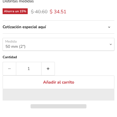
Distintas medidas
Precio original
Precio actual
$ 40.60
$ 34.51
Ahorra un
15
%
Cotización especial aquí
Medida
Cantidad
Añadir al carrito