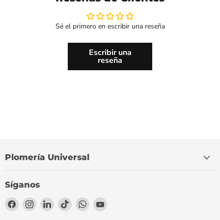
Sé el primero en escribir una reseña
Escribir una
reseña
Plomería Universal
Síganos
Encuéntrenos
Encuéntrenos
Encuéntrenos
Encuéntrenos
Encuéntrenos
Encuéntrenos
en
en
en
en
en
en