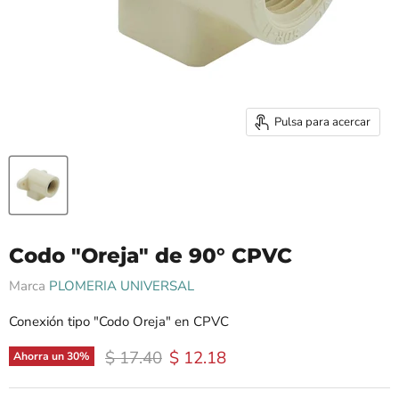
Pulsa para acercar
Codo "Oreja" de 90° CPVC
Marca
PLOMERIA UNIVERSAL
Conexión tipo "Codo Oreja" en CPVC
Precio original
Precio actual
$ 17.40
$ 12.18
Ahorra un
30
%