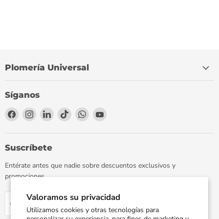
Plomería Universal
Síganos
Encuéntrenos
Encuéntrenos
Encuéntrenos
Encuéntrenos
Encuéntrenos
Encuéntrenos
en
en
en
en
en
en
Facebook
Instagram
LinkedIn
TikTok
WhatsApp
YouTube
Suscríbete
Entérate antes que nadie sobre descuentos exclusivos y
promociones.
Valoramos su privacidad
Regístrate
Correo electrónico
Utilizamos cookies y otras tecnologías para
personalizar su experiencia, para fines de marketing y