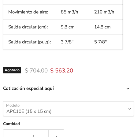
Movimiento de aire:
85 m3/h
210 m3/h
Salida circular (cm):
9.8 cm
14.8 cm
Salida circular (pulg):
3 7/8''
5 7/8''
Precio original
Precio actual
$ 704.00
$ 563.20
Agotado
Cotización especial aquí
Modelo
Cantidad