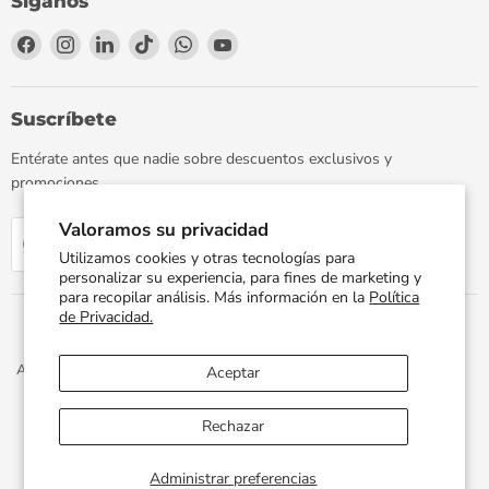
Síganos
Encuéntrenos
Encuéntrenos
Encuéntrenos
Encuéntrenos
Encuéntrenos
Encuéntrenos
en
en
en
en
en
en
Facebook
Instagram
LinkedIn
TikTok
WhatsApp
YouTube
Suscríbete
Entérate antes que nadie sobre descuentos exclusivos y
promociones.
Valoramos su privacidad
Regístrate
Correo electrónico
Utilizamos cookies y otras tecnologías para
personalizar su experiencia, para fines de marketing y
para recopilar análisis. Más información en la
Política
de Privacidad.
Aviso de Privacidad
Términos y Condiciones
Política de Envíos
Aceptar
Facturación Electrónica
Preguntas Frecuentes
Términos del servicio
Política de reembolso
Rechazar
Propiedad artística © 2026 PLOMERIA UNIVERSAL.
Administrar preferencias
Desarrollado por
Xphere Tech
.