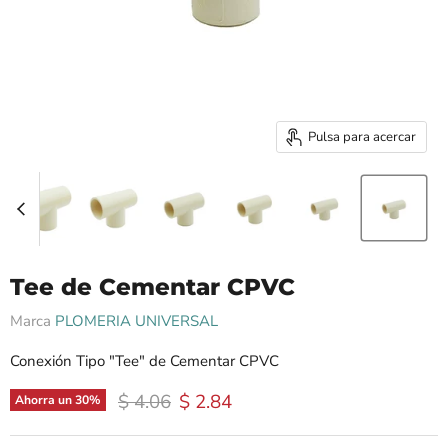
Pulsa para acercar
Tee de Cementar CPVC
Marca
PLOMERIA UNIVERSAL
Conexión Tipo "Tee" de Cementar CPVC
Precio original
Precio actual
$ 4.06
$ 2.84
Ahorra un
30
%